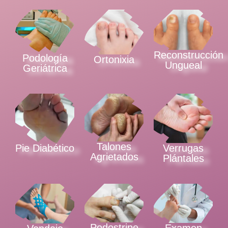
Reconstrucción
Podología
Ortonixia
Ungueal
Geriátrica
Talones
Pie Diabético
Verrugas
Agrietados
Plántales
Podostripe