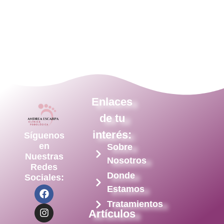
Enlaces
de tu
interés:
Síguenos
en
Sobre
Nuestras
Nosotros
Redes
Donde
Sociales:
Estamos
Tratamientos
Artículos