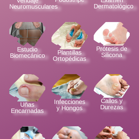
Examen
Vendaje
Dermatológico
Neuromusculares
Prótesis de
Estudio
Plantillas
Silicona
Biomecánico
Ortopédicas
Callos y
Infecciones
Uñas
Durezas
y Hongos
Encarnadas