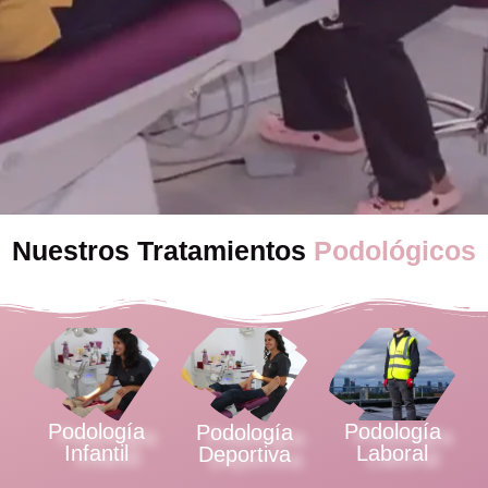
Nuestros Tratamientos
Podológicos
Podología
Podología
Podología
Infantil
Laboral
Deportiva